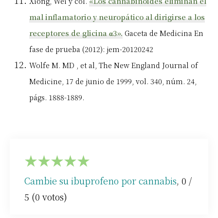
Xiong, Wei y col.
«Los cannabinoides eliminan el
mal inflamatorio y neuropático al dirigirse a los
receptores de glicina α3».
Gaceta de Medicina En
fase de prueba (2012): jem-20120242
Wolfe M.
MD
, et al, The New England Journal of
Medicine, 17 de junio de 1999, vol. 340, núm. 24,
págs. 1888-1889.
★
★
★
★
★
Cambie su ibuprofeno por cannabis
,
0
/
5
(
0
votos)