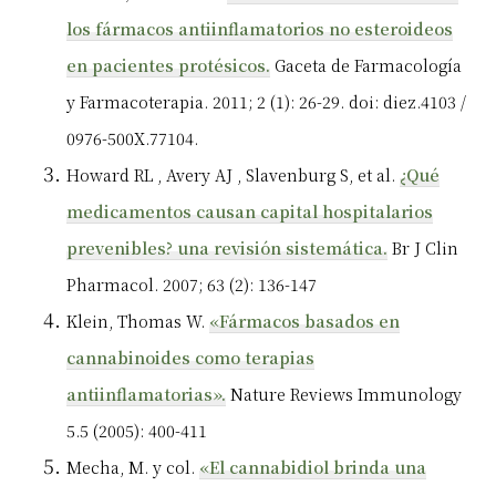
los fármacos antiinflamatorios no esteroideos
en pacientes protésicos.
Gaceta de Farmacología
y
Farmacoterapia. 2011; 2 (1): 26-29. doi: diez.4103 /
0976-500X.77104.
Howard
RL
, Avery
AJ
, Slavenburg S, et al.
¿Qué
medicamentos causan capital hospitalarios
prevenibles? una revisión sistemática.
Br J Clin
Pharmacol. 2007; 63 (2): 136-147
Klein, Thomas W.
«Fármacos basados en
cannabinoides como terapias
antiinflamatorias».
Nature Reviews Immunology
5.5 (2005): 400-411
Mecha, M. y col.
«El cannabidiol brinda una