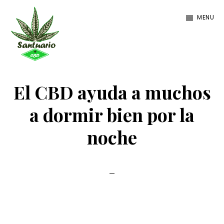
Ir
Ir
Ir
MENU
al
a
al
contenido
la
pie
principal
barra
de
Santuario
Santuario
lateral
página
CBD
CBD
El CBD ayuda a muchos
primaria
a dormir bien por la
noche