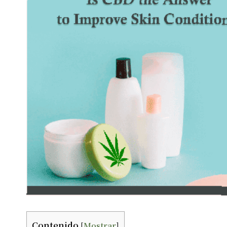
Contenido
[
Mostrar
]