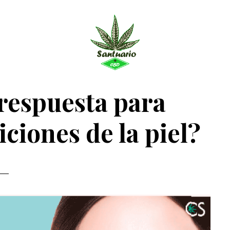
Santuario
Santuario
CBD
 respuesta para
CBD
ciones de la piel?