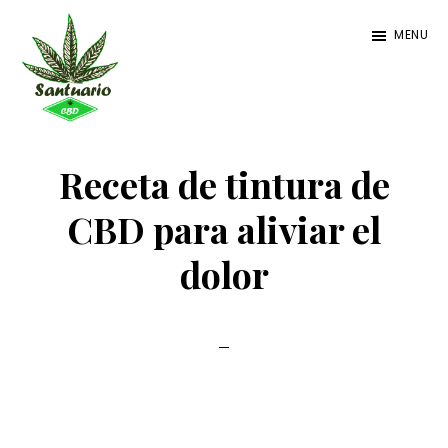
Ir
Ir
Ir
MENU
al
a
al
contenido
la
pie
principal
barra
de
Santuario
Santuario
lateral
página
CBD
CBD
Receta de tintura de
primaria
CBD para aliviar el
dolor