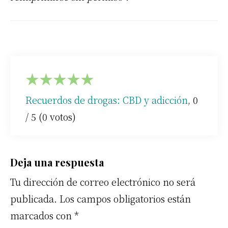
★
★
★
★
★
Recuerdos de drogas: CBD y adicción
,
0
/
5
(
0
votos)
Interacciones
Deja una respuesta
Tu dirección de correo electrónico no será
con
publicada.
Los campos obligatorios están
los
marcados con
*