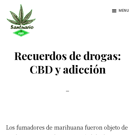
Ir
Ir
Ir
MENU
al
a
al
contenido
la
pie
principal
barra
de
Santuario
Santuario
lateral
página
CBD
CBD
Recuerdos de drogas:
primaria
CBD y adicción
Los fumadores de marihuana fueron objeto de